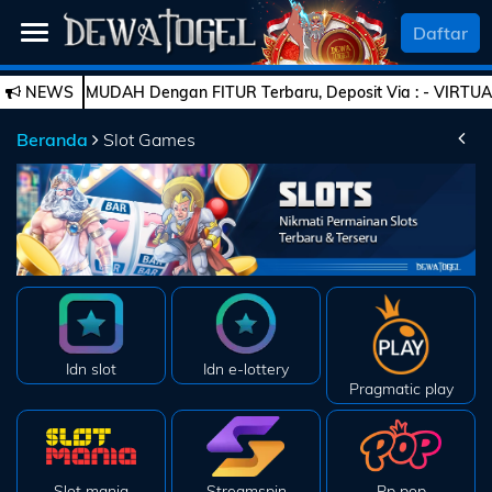
SELAMAT DATANG
Daftar
IN MUDAH Dengan FITUR Terbaru, Deposit Via : - VIRTUAL ACCOUNT 
NEWS
Beranda
Beranda
Slot Games
Daftar
Togel
Live
Casino
Slot
Games
Idn slot
Idn e-lottery
Pragmatic play
Esports
PROMO
Bola
Slot mania
Streamspin
Pp pop