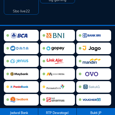
Sbo live22
Jadwal Bank
RTP Dewatogel
Bukti JP